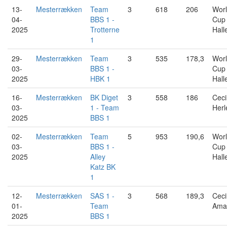
13-
Mesterrækken
Team
3
618
206
Wor
04-
BBS 1 -
Cup
2025
Trotterne
Hall
1
29-
Mesterrækken
Team
3
535
178,3
Wor
03-
BBS 1 -
Cup
2025
HBK 1
Hall
16-
Mesterrækken
BK Diget
3
558
186
Cecil
03-
1 - Team
Herl
2025
BBS 1
02-
Mesterrækken
Team
5
953
190,6
Wor
03-
BBS 1 -
Cup
2025
Alley
Hall
Katz BK
1
12-
Mesterrækken
SAS 1 -
3
568
189,3
Cecil
01-
Team
Ama
2025
BBS 1