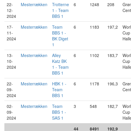
22-
Mesterrækken
Trotterne
6
1248
208
Grø
12-
1 - Team
Cent
2024
BBS 1
17-
Mesterrækken
Team
6
1183
197,2
Wor
11-
BBS 1 -
Cup
2024
BK Diget
Hall
1
13-
Mesterrækken
Alley
6
1102
183,7
Wor
10-
Katz BK
Cup
2024
1 - Team
Hall
BBS 1
22-
Mesterrækken
HBK 1 -
6
1178
196,3
Grø
09-
Team
Cent
2024
BBS 1
02-
Mesterrækken
Team
3
548
182,7
Wor
09-
BBS 1 -
Cup
2024
SAS 1
Hall
44
8491
192,9