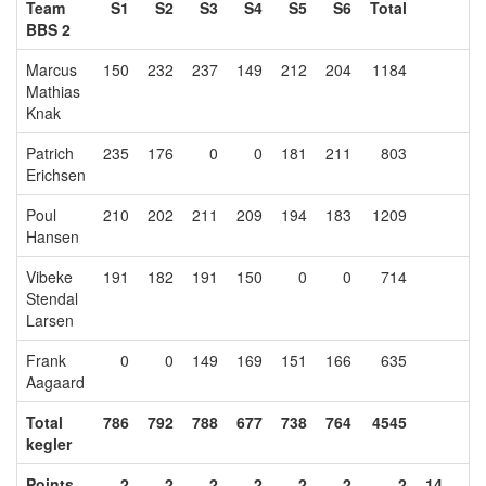
Team
S1
S2
S3
S4
S5
S6
Total
BBS 2
Marcus
150
232
237
149
212
204
1184
Mathias
Knak
Patrich
235
176
0
0
181
211
803
Erichsen
Poul
210
202
211
209
194
183
1209
Hansen
Vibeke
191
182
191
150
0
0
714
Stendal
Larsen
Frank
0
0
149
169
151
166
635
Aagaard
Total
786
792
788
677
738
764
4545
kegler
Points
2
2
2
2
2
2
2
14