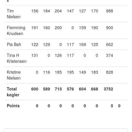
Tim
156
184
204
147
127
170
988
Nielsen
Flemming
191
160
200
0
159
190
900
Knudsen
Pia Bah
122
129
0
117
169
125
662
Tina H
131
0
126
117
0
0
374
Kristensen
Kristine
0
116
185
195
149
183
828
Nielsen
Total
600
589
715
576
604
668
3752
kegler
Points
0
0
0
0
0
0
0
0