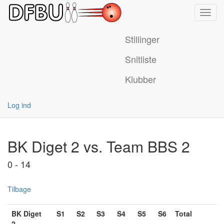
Toggl
navig
Stillinger
Snitliste
Klubber
Log ind
BK Diget 2 vs. Team BBS 2
0 - 14
Tilbage
BK Diget
S1
S2
S3
S4
S5
S6
Total
2