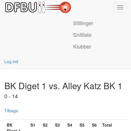
Toggl
navig
Stillinger
Snitliste
Klubber
Log ind
BK Diget 1 vs. Alley Katz BK 1
0 - 14
Tilbage
BK
S1
S2
S3
S4
S5
S6
Total
Diget 1