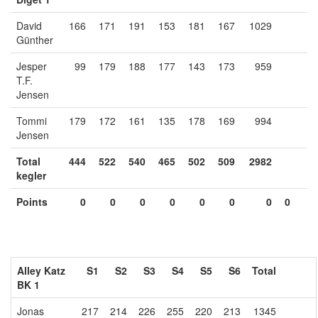
David
166
171
191
153
181
167
1029
Günther
Jesper
99
179
188
177
143
173
959
T.F.
Jensen
Tommi
179
172
161
135
178
169
994
Jensen
Total
444
522
540
465
502
509
2982
kegler
Points
0
0
0
0
0
0
0
0
Alley Katz
S1
S2
S3
S4
S5
S6
Total
BK 1
Jonas
217
214
226
255
220
213
1345