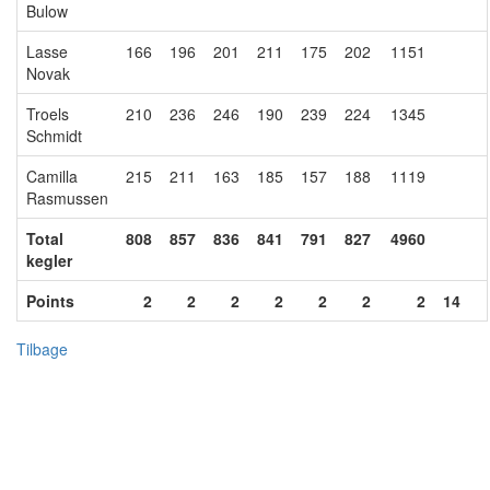
Bulow
Lasse
166
196
201
211
175
202
1151
Novak
Troels
210
236
246
190
239
224
1345
Schmidt
Camilla
215
211
163
185
157
188
1119
Rasmussen
Total
808
857
836
841
791
827
4960
kegler
Points
2
2
2
2
2
2
2
14
Tilbage