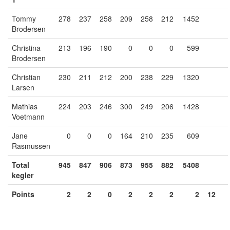
Tommy
278
237
258
209
258
212
1452
Brodersen
Christina
213
196
190
0
0
0
599
Brodersen
Christian
230
211
212
200
238
229
1320
Larsen
Mathias
224
203
246
300
249
206
1428
Voetmann
Jane
0
0
0
164
210
235
609
Rasmussen
Total
945
847
906
873
955
882
5408
kegler
Points
2
2
0
2
2
2
2
12