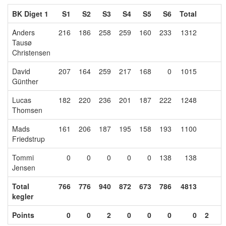
BK Diget 1
S1
S2
S3
S4
S5
S6
Total
Anders
216
186
258
259
160
233
1312
Tausø
Christensen
David
207
164
259
217
168
0
1015
Günther
Lucas
182
220
236
201
187
222
1248
Thomsen
Mads
161
206
187
195
158
193
1100
Friedstrup
Tommi
0
0
0
0
0
138
138
Jensen
Total
766
776
940
872
673
786
4813
kegler
Points
0
0
2
0
0
0
0
2