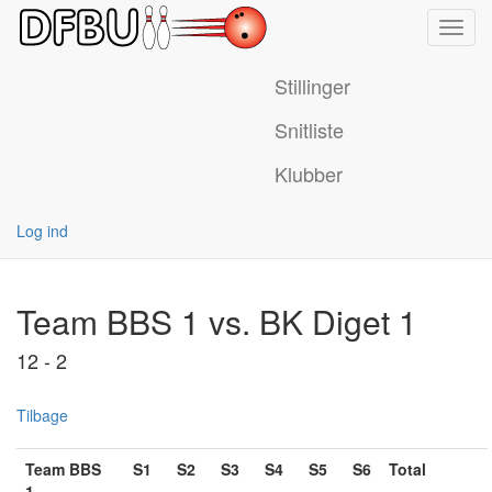
Toggl
navig
Stillinger
Snitliste
Klubber
Log ind
Team BBS 1 vs. BK Diget 1
12 - 2
Tilbage
Team BBS
S1
S2
S3
S4
S5
S6
Total
1