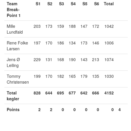
Team
S1
S2
S3
S4
S5
S6
Total
Break-
Point 1
Mille
203
173
159
188
147
172
1042
Lundfald
Rene Folke
197
170
186
134
173
146
1006
Larsen
Jens Ø
229
131
168
190
143
213
1074
Leiling
Tommy
199
170
182
165
179
135
1030
Christensen
Total
828
644
695
677
642
666
4152
kegler
Points
2
2
0
0
0
0
0
4