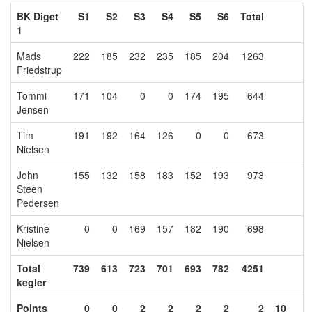
BK Diget
S1
S2
S3
S4
S5
S6
Total
1
Mads
222
185
232
235
185
204
1263
Friedstrup
Tommi
171
104
0
0
174
195
644
Jensen
Tim
191
192
164
126
0
0
673
Nielsen
John
155
132
158
183
152
193
973
Steen
Pedersen
Kristine
0
0
169
157
182
190
698
Nielsen
Total
739
613
723
701
693
782
4251
kegler
Points
0
0
2
2
2
2
2
10