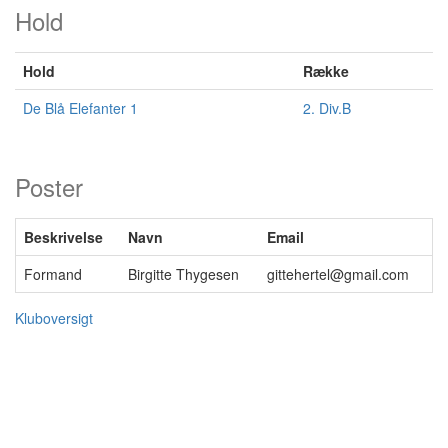
Hold
Hold
Række
De Blå Elefanter 1
2. Div.B
Poster
Beskrivelse
Navn
Email
Formand
Birgitte Thygesen
gittehertel@gmail.com
Kluboversigt