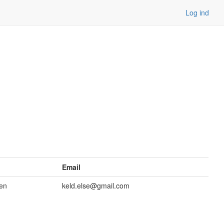
Log ind
Email
sen
keld.else@gmail.com