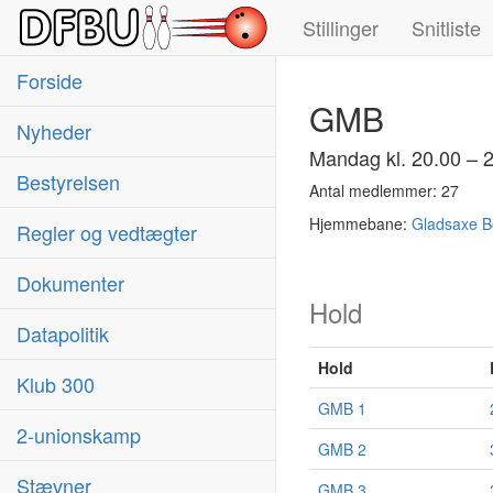
Stillinger
Snitliste
Forside
GMB
Nyheder
Mandag kl. 20.00 – 
Bestyrelsen
Antal medlemmer: 27
Hjemmebane:
Gladsaxe B
Regler og vedtægter
Dokumenter
Hold
Datapolitik
Hold
Klub 300
GMB 1
2-unionskamp
GMB 2
Stævner
GMB 3