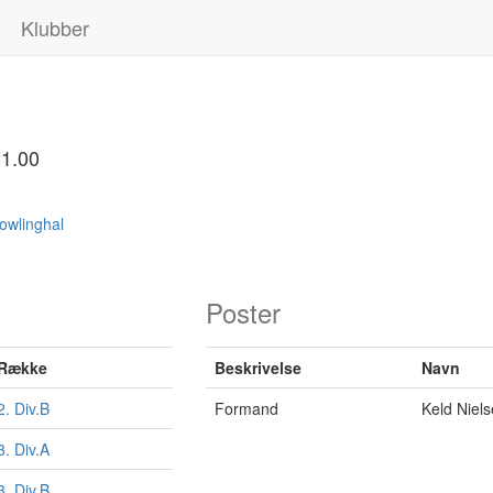
Klubber
21.00
owlinghal
Poster
Række
Beskrivelse
Navn
2. Div.B
Formand
Keld Niel
3. Div.A
3. Div.B